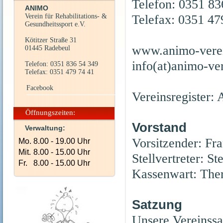
Telefon: 0351 8
ANIMO
Telefax: 0351 4
Verein für Rehabilitations- &
Gesundheitssport e.V.
Kötitzer Straße 31
www.animo-vere
01445 Radebeul
info(at)
animo-ver
Telefon: 0351 836 54 349
Telefax: 0351 479 74 41
Facebook
Vereinsregister:
Öffnungszeiten:
Vorstand
Verwaltung:
Vorsitzender: Fr
Mo.
8.00 - 19.00 Uhr
Mit.
8.00 - 15.00 Uhr
Stellvertreter: S
Fr.
8.00 - 15.00 Uhr
Kassenwart: Ther
Satzung
Unsere Vereinss