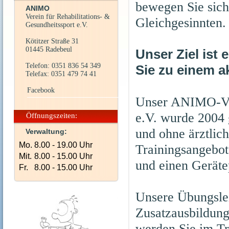
bewegen Sie sic
ANIMO
Verein für Rehabilitations- &
Gleichgesinnten.
Gesundheitssport e.V.
Kötitzer Straße 31
01445 Radebeul
Unser Ziel ist
Telefon: 0351 836 54 349
Sie zu einem a
Telefax: 0351 479 74 41
Facebook
Unser ANIMO-Vere
e.V. wurde 2004 g
Öffnungszeiten:
und ohne ärztli
Verwaltung:
Mo.
8.00 - 19.00 Uhr
Trainingsangebot
Mit.
8.00 - 15.00 Uhr
und einen Geräte
Fr.
8.00 - 15.00 Uhr
Unsere Übungsleit
Zusatzausbildung
werden Sie im Tra